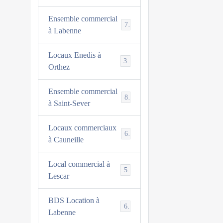
Ensemble commercial
7
à Labenne
Locaux Enedis à
3
Orthez
Ensemble commercial
8
à Saint-Sever
Locaux commerciaux
6
à Cauneille
Local commercial à
5
Lescar
BDS Location à
6
Labenne