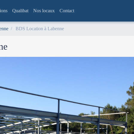
tions
Qualibat
Nos locaux
Contact
enne
BDS Location à Labenne
ne