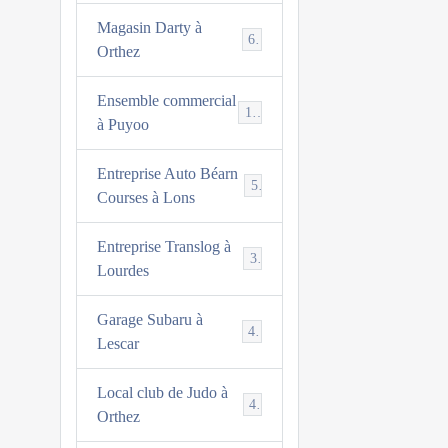
Magasin Darty à
6
Orthez
Ensemble commercial
13
à Puyoo
Entreprise Auto Béarn
5
Courses à Lons
Entreprise Translog à
3
Lourdes
Garage Subaru à
4
Lescar
Local club de Judo à
4
Orthez